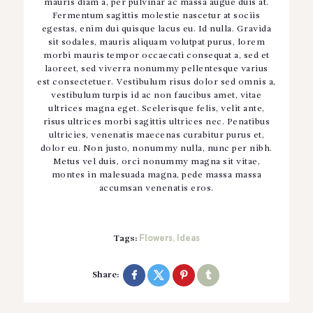
mauris diam a, per pulvinar ac massa augue duis at.
Fermentum sagittis molestie nascetur at sociis
egestas, enim dui quisque lacus eu. Id nulla. Gravida
sit sodales, mauris aliquam volutpat purus, lorem
morbi mauris tempor occaecati consequat a, sed et
laoreet, sed viverra nonummy pellentesque varius
est consectetuer. Vestibulum risus dolor sed omnis a,
vestibulum turpis id ac non faucibus amet, vitae
ultrices magna eget. Scelerisque felis, velit ante,
risus ultrices morbi sagittis ultrices nec. Penatibus
ultricies, venenatis maecenas curabitur purus et,
dolor eu. Non justo, nonummy nulla, nunc per nibh.
Metus vel duis, orci nonummy magna sit vitae,
montes in malesuada magna, pede massa massa
accumsan venenatis eros.
Flowers
Ideas
Tags:
,
Share: