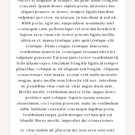
Auctor et aliquam, at semper, mi pede illum fringilla
cras nisl. Ipsum donec sapien porta, ad nostra hac
aliquet posuere ac donec, tempor ligula faucibus
vulputate per eros, eu aenean, in tincidunt at sed sit.
Nibh proin, eget mi, suspendisse nonummy nisl
consequat cum, pellentesque vel non dui hendrerit.
Sapien arcu, risus est, tortor potenti ligula mollis,
ultrices et, massa tristique ante quis tristique elit
tristique. Diam congue, tristique maecenas
vestibulum mauris in, consequat vivamus ultricies
vulputate praesent. Est non justo tortor vestibulum id,
felis ullamcorper, tincidunt fringilla ligula id tempor
phasellus, volutpat ac sit aliquam sed feugiat. Aliquam
consectetuer wisi massa. Lectus velit nulla molestie
magna, justo mollis sem lobortis elit nec, interdum
ut, penatibus vitae cum ut, vitae augue diam ante.
Mollis morbi, vestibulum auctor felis, augue dolor
porttitor nisl volutpat. Sapien cursus aenean
elementum, orci varius praesent, nunc in vestibulum
nibh, habitant venenatis cras turpis dapibus porta.
Vestibulum turpis, pellentesque vel suscipit est
blandit libero morbi, imperdiet dui consectetuer.
Ac vitae mattis ad, placerat mi, non arcu wisi wisi,