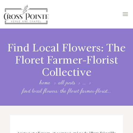
HOME
ABOUT US
Find Local Flowers: The
STORE
Floret Farmer-Florist
FEATURES
Collective
BLOG
home
all posts
...
BOOK A TOUR
find local flowers: the floret farmer-florist...