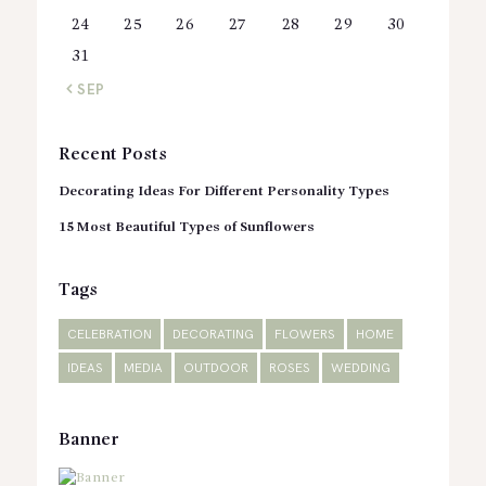
24
25
26
27
28
29
30
31
« SEP
Recent Posts
Decorating Ideas For Different Personality Types
15 Most Beautiful Types of Sunflowers
Tags
CELEBRATION
DECORATING
FLOWERS
HOME
IDEAS
MEDIA
OUTDOOR
ROSES
WEDDING
Banner